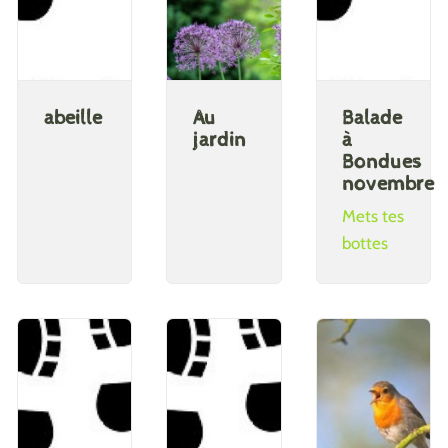
abeille
Au
Balade
jardin
à
Bondues
novembre
Mets tes
bottes