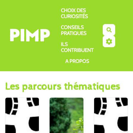
Aller au contenu principal
CHOIX DES
CURIOSITÉS
CONSEILS
Recherch
PRATIQUES
ILS
CONTRIBUENT
A PROPOS
Les parcours thématiques