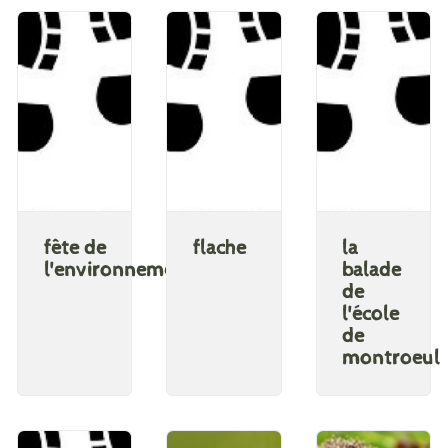
fête de
flache
la
l'environnement
balade
de
l'école
de
montroeul