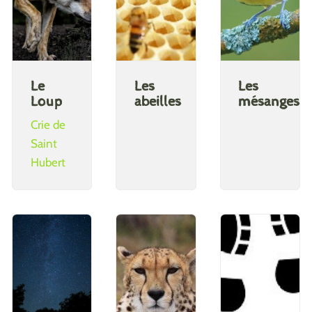
Le
Les
Les
Loup
abeilles
mésanges
Crie de
Saint
Hubert