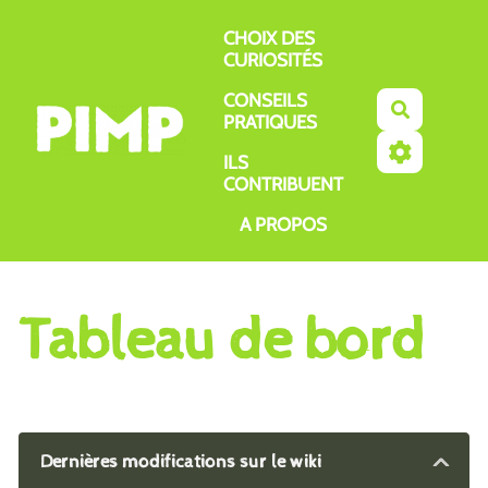
Aller au contenu principal
CHOIX DES
CURIOSITÉS
CONSEILS
Recherch
PRATIQUES
ILS
CONTRIBUENT
A PROPOS
Tableau de bord
Dernières modifications sur le wiki