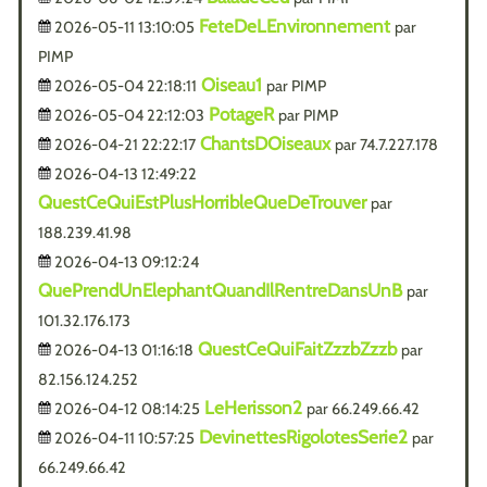
FeteDeLEnvironnement
2026-05-11 13:10:05
par
PIMP
Oiseau1
2026-05-04 22:18:11
par PIMP
PotageR
2026-05-04 22:12:03
par PIMP
ChantsDOiseaux
2026-04-21 22:22:17
par 74.7.227.178
2026-04-13 12:49:22
QuestCeQuiEstPlusHorribleQueDeTrouver
par
188.239.41.98
2026-04-13 09:12:24
QuePrendUnElephantQuandIlRentreDansUnB
par
101.32.176.173
QuestCeQuiFaitZzzbZzzb
2026-04-13 01:16:18
par
82.156.124.252
LeHerisson2
2026-04-12 08:14:25
par 66.249.66.42
DevinettesRigolotesSerie2
2026-04-11 10:57:25
par
66.249.66.42