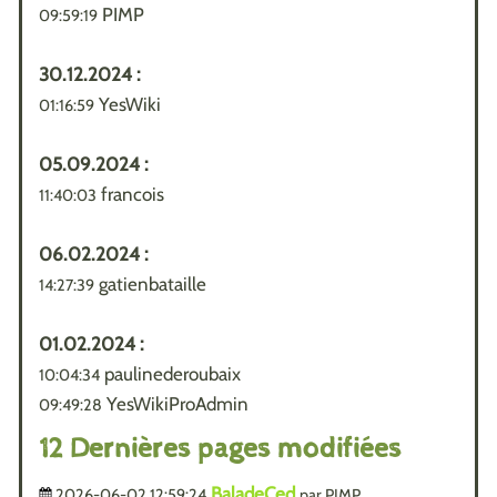
PIMP
09:59:19
30.12.2024 :
YesWiki
01:16:59
05.09.2024 :
francois
11:40:03
06.02.2024 :
gatienbataille
14:27:39
01.02.2024 :
paulinederoubaix
10:04:34
YesWikiProAdmin
09:49:28
12 Dernières pages modifiées
BaladeCed
2026-06-02 12:59:24
par PIMP