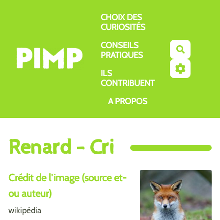
Aller au contenu principal
CHOIX DES
CURIOSITÉS
CONSEILS
Recherch
PRATIQUES
ILS
CONTRIBUENT
A PROPOS
Renard - Cri
Crédit de l'image (source et-
ou auteur)
wikipédia