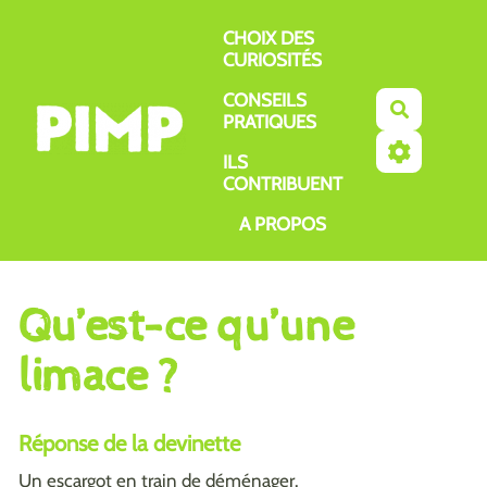
Aller au contenu principal
CHOIX DES
CURIOSITÉS
CONSEILS
Recherch
PRATIQUES
ILS
CONTRIBUENT
A PROPOS
Qu’est-ce qu’une
limace ?
Réponse de la devinette
Un escargot en train de déménager.