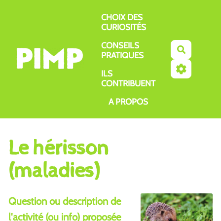
Aller au contenu principal
CHOIX DES
CURIOSITÉS
CONSEILS
Recherch
PRATIQUES
ILS
CONTRIBUENT
A PROPOS
Le hérisson
(maladies)
Question ou description de
l'activité (ou info) proposée