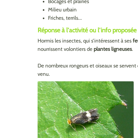
Bocages et prairies
Milieu urbain
Friches, terrils...
Réponse à l'activité ou l'info proposée
Hormis les insectes, qui s’intéressent à ses
fe
nourrissent volontiers de
plantes ligneuses
.
De nombreux rongeurs et oiseaux se serven
venu.