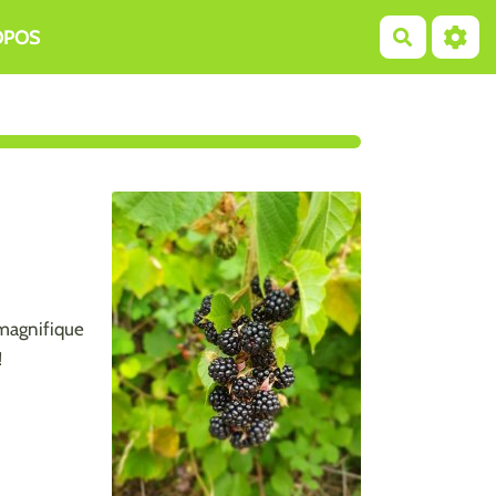
OPOS
Recherch
 magnifique
!