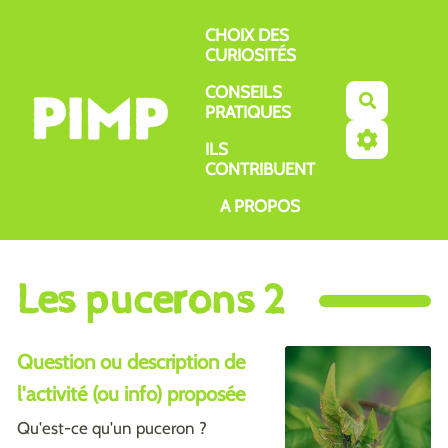
Aller au contenu principal
CHOIX DES
CURIOSITÉS
CONSEILS
Recherch
PRATIQUES
ILS
CONTRIBUENT
A PROPOS
Les pucerons 2
Question ou description de
l'activité (ou info) proposée
Qu'est-ce qu'un puceron ?