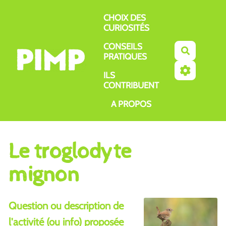
Aller au contenu principal
CHOIX DES
CURIOSITÉS
CONSEILS
Recherch
PRATIQUES
ILS
CONTRIBUENT
A PROPOS
Le troglodyte
mignon
Question ou description de
l'activité (ou info) proposée