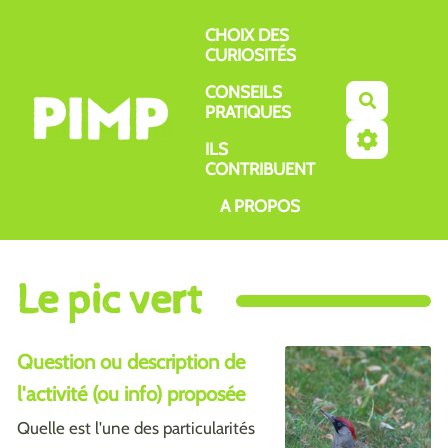
Aller au contenu principal
CHOIX DES
CURIOSITÉS
CONSEILS
Recherch
PRATIQUES
ILS
CONTRIBUENT
A PROPOS
Le pic vert
Question ou description de
l'activité (ou info) proposée
Quelle est l'une des particularités