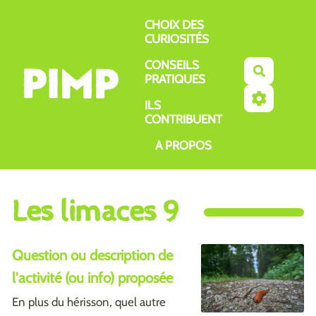
Aller au contenu principal
CHOIX DES
CURIOSITÉS
CONSEILS
Recherch
PRATIQUES
ILS
CONTRIBUENT
A PROPOS
Les limaces 9
Question ou description de
l'activité (ou info) proposée
En plus du hérisson, quel autre