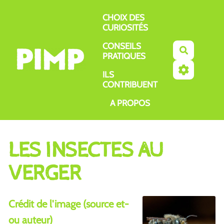
Aller au contenu principal
CHOIX DES
CURIOSITÉS
CONSEILS
Recherch
PRATIQUES
ILS
CONTRIBUENT
A PROPOS
LES INSECTES AU
VERGER
Crédit de l'image (source et-
ou auteur)