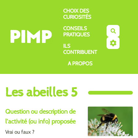
Aller au contenu principal
CHOIX DES
CURIOSITÉS
CONSEILS
Recherch
PRATIQUES
ILS
CONTRIBUENT
A PROPOS
Les abeilles 5
Question ou description de
l'activité (ou info) proposée
Vrai ou faux ?