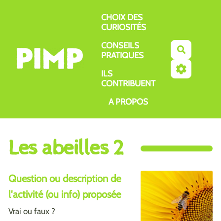
Aller au contenu principal
CHOIX DES
CURIOSITÉS
CONSEILS
Recherch
PRATIQUES
ILS
CONTRIBUENT
A PROPOS
Les abeilles 2
Question ou description de
l'activité (ou info) proposée
Vrai ou faux ?