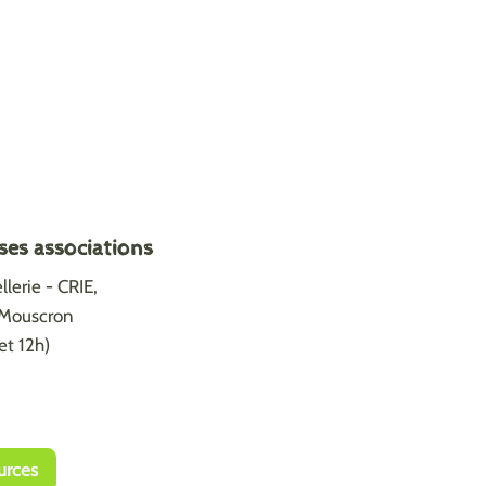
ses associations
lerie - CRIE,
0 Mouscron
et 12h)
urces