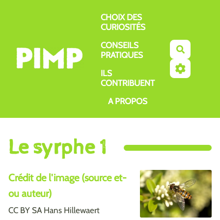
Aller au contenu principal
CHOIX DES
CURIOSITÉS
CONSEILS
Recherch
PRATIQUES
ILS
CONTRIBUENT
A PROPOS
Le syrphe 1
Crédit de l'image (source et-
ou auteur)
CC BY SA Hans Hillewaert