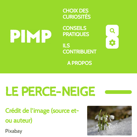
Aller au contenu principal
CHOIX DES
CURIOSITÉS
CONSEILS
Recherch
PRATIQUES
ILS
CONTRIBUENT
A PROPOS
LE PERCE-NEIGE
Crédit de l'image (source et-
ou auteur)
Pixabay