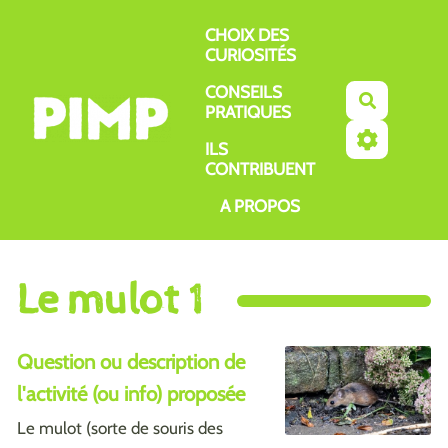
Aller au contenu principal
CHOIX DES
CURIOSITÉS
CONSEILS
Recherch
PRATIQUES
ILS
CONTRIBUENT
A PROPOS
Le mulot 1
Question ou description de
l'activité (ou info) proposée
Le mulot (sorte de souris des