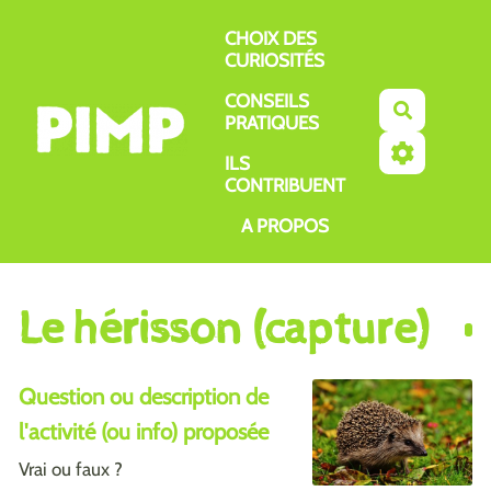
Aller au contenu principal
CHOIX DES
CURIOSITÉS
CONSEILS
Recherch
PRATIQUES
ILS
CONTRIBUENT
A PROPOS
Le hérisson (capture)
Question ou description de
l'activité (ou info) proposée
Vrai ou faux ?