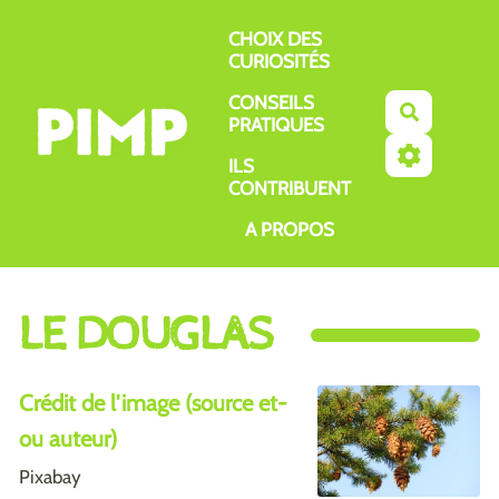
Aller au contenu principal
CHOIX DES
CURIOSITÉS
CONSEILS
Recherch
PRATIQUES
ILS
CONTRIBUENT
A PROPOS
LE DOUGLAS
Crédit de l'image (source et-
ou auteur)
Pixabay