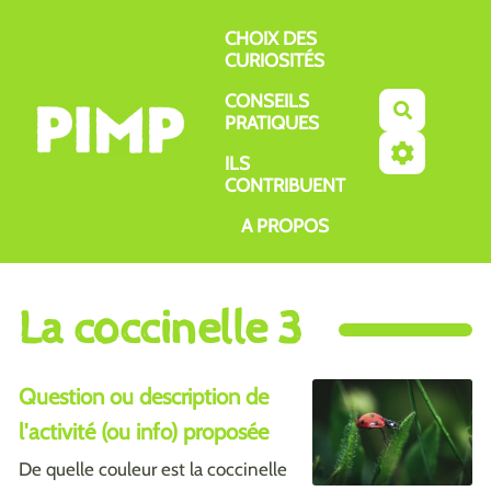
Aller au contenu principal
CHOIX DES
CURIOSITÉS
CONSEILS
Recherch
PRATIQUES
ILS
CONTRIBUENT
A PROPOS
La coccinelle 3
Question ou description de
l'activité (ou info) proposée
De quelle couleur est la coccinelle