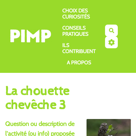
Aller au contenu principal
CHOIX DES
CURIOSITÉS
CONSEILS
Recherch
PRATIQUES
ILS
CONTRIBUENT
A PROPOS
La chouette
chevêche 3
Question ou description de
l'activité (ou info) proposée