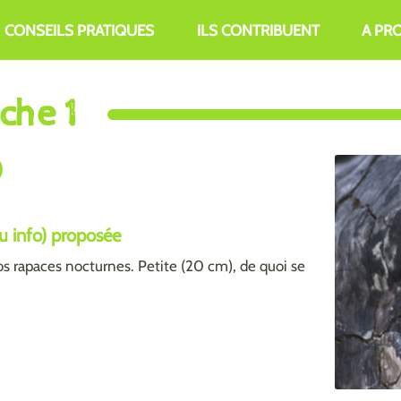
CONSEILS PRATIQUES
ILS CONTRIBUENT
A PR
che 1
)
ou info) proposée
os rapaces nocturnes. Petite (20 cm), de quoi se