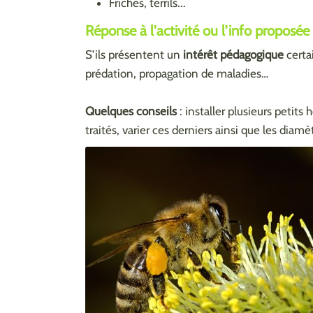
Friches, terrils...
Réponse à l'activité ou l'info proposée
S’ils présentent un
intérêt pédagogique
certa
prédation, propagation de maladies…
Quelques conseils
: installer plusieurs petits
traités, varier ces derniers ainsi que les diamè