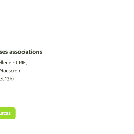
ses associations
lerie - CRIE,
0 Mouscron
et 12h)
urces