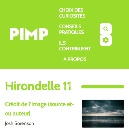
Aller au contenu principal
CHOIX DES
CURIOSITÉS
CONSEILS
Recherch
PRATIQUES
ILS
CONTRIBUENT
A PROPOS
Hirondelle 11
Crédit de l'image (source et-
ou auteur)
Josh Sorenson