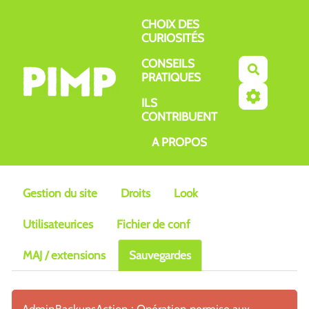
Aller au contenu principal
CHOIX DES
CURIOSITÉS
CONSEILS
Recherch
PRATIQUES
ILS
CONTRIBUENT
A PROPOS
Gestion du site
Droits
Look
Utilisateurices
Fichier de conf
MAJ / extensions
Sauvegardes