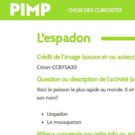
Aller au contenu principal
CHOIX DES CURIOSITÉS
L'espadon
Crédit de l'image (source et-ou auteur
Citron-CCBYSA30
Question ou description de l'activité (
Voici le poisson le plus rapide au monde. Il vi
son nom?
L’espadon
Le mousqueton
Milieux concernés par cette info ou activ