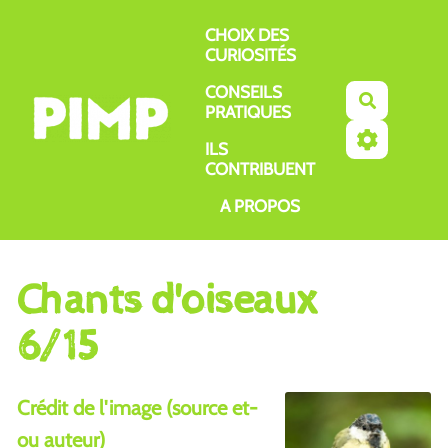
Aller au contenu principal
CHOIX DES
CURIOSITÉS
CONSEILS
Recherch
PRATIQUES
ILS
CONTRIBUENT
A PROPOS
Chants d'oiseaux
6/15
Crédit de l'image (source et-
ou auteur)