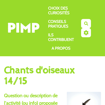
Aller au contenu principal
CHOIX DES
CURIOSITÉS
CONSEILS
Recherch
PRATIQUES
ILS
CONTRIBUENT
A PROPOS
Chants d'oiseaux
14/15
Question ou description de
l'activité (ou info) proposée