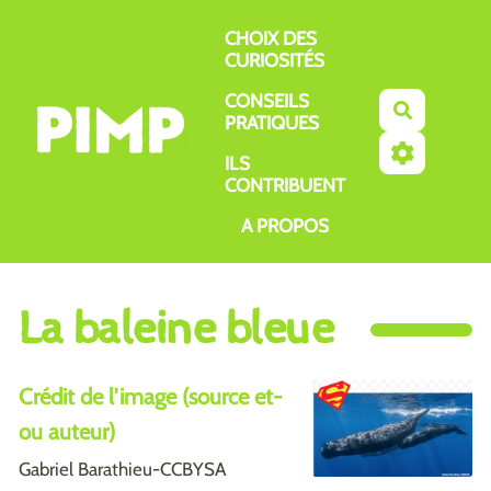
Aller au contenu principal
CHOIX DES
CURIOSITÉS
CONSEILS
Recherch
PRATIQUES
ILS
CONTRIBUENT
A PROPOS
La baleine bleue
Crédit de l'image (source et-
ou auteur)
Gabriel Barathieu-CCBYSA